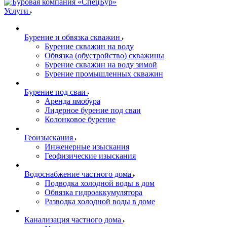
Услуги
Бурение и обвязка скважин
Бурение скважин на воду
Обвязка (обустройство) скважины
Бурение скважин на воду зимой
Бурение промышленных скважин
Бурение под сваи
Аренда ямобура
Лидерное бурение под сваи
Колонковое бурение
Геоизыскания
Инженерные изыскания
Геофизические изыскания
Водоснабжение частного дома
Подводка холодной воды в дом
Обвязка гидроаккумулятора
Разводка холодной воды в доме
Канализация частного дома