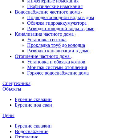
Инженерные изыскания
Геофизические изыскания
Водоснабжение частного дома
Подводка холодной воды в дом
Обвязка гидроаккумулятора
Разводка холодной воды в доме
Канализация частного дома
Установка септика
Прокладка труб до колодца
Разводка канализации в доме
Отопление частного дома
Установка и обвязка котлов
Монтаж системы отопления
Горячее водоснабжение дома
Спецтехника
Объекты
Бурение скважин
Бурение под сваи
Цены
Бурение скважин
Водоснабжение
Отопление